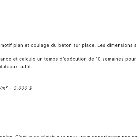
motif plan et coulage du béton sur place. Les dimensions 
vance et calcule un temps d’exécution de 10 semaines pour
ateaux suffit.
/m² = 3.600 $
mples. C’est avec plaisir que nous vous apporterons nos co