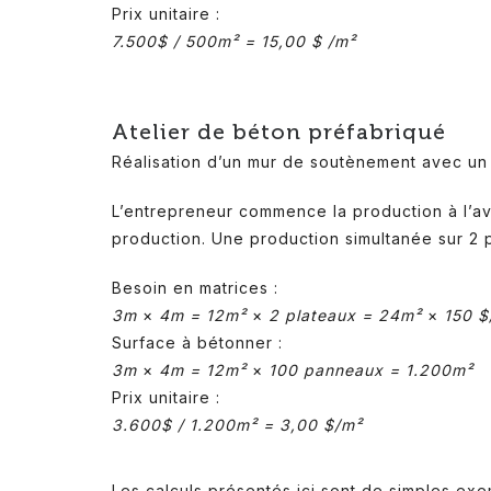
Prix unitaire :
7.500$ / 500m² = 15,00 $ /m²
Atelier de béton préfabriqué
Réalisation d’un mur de soutènement avec un 
L’entrepreneur commence la production à l’a
production. Une production simultanée sur 2 pl
Besoin en matrices :
3m
×
4m = 12m²
×
2 plateaux = 24m²
×
150 $
Surface à bétonner :
3m
×
4m = 12m²
×
100 panneaux = 1.200m²
Prix unitaire :
3.600$ / 1.200m² = 3,00 $/m²
Les calculs présentés ici sont de simples exe