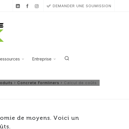
DEMANDER UNE SOUMISSION
essources
Entreprise
oduits
Concrete Formliners
Calcul de coûts
nomie de moyens. Voici un
ûts.