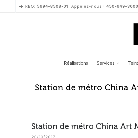
RBQ:
5694-8508-01
Appelez-nous !
450-649-300
Réalisations
Services
Tein
Station de métro China 
Station de métro China Art
20/10/2017